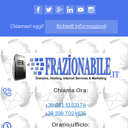
Chiamaci oggi!
Richiedi informazioni!
Chiama Ora:
+39 081 5153174
+39 339 7024635
Orario ufficio: